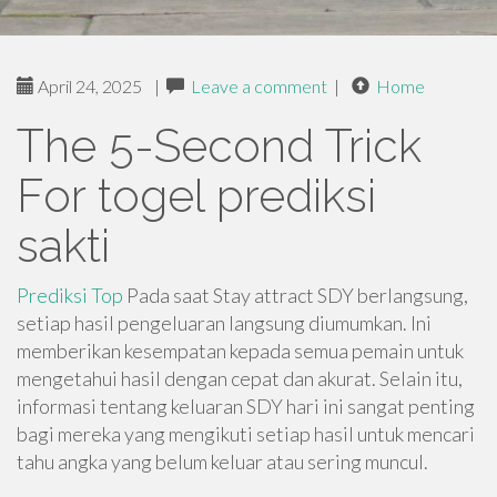
April 24, 2025
|
Leave a comment
|
Home
The 5-Second Trick
For togel prediksi
sakti
Prediksi Top
Pada saat Stay attract SDY berlangsung,
setiap hasil pengeluaran langsung diumumkan. Ini
memberikan kesempatan kepada semua pemain untuk
mengetahui hasil dengan cepat dan akurat. Selain itu,
informasi tentang keluaran SDY hari ini sangat penting
bagi mereka yang mengikuti setiap hasil untuk mencari
tahu angka yang belum keluar atau sering muncul.