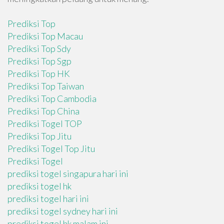
Prediksi Top
Prediksi Top Macau
Prediksi Top Sdy
Prediksi Top Sgp
Prediksi Top HK
Prediksi Top Taiwan
Prediksi Top Cambodia
Prediksi Top China
Prediksi Togel TOP
Prediksi Top Jitu
Prediksi Togel Top Jitu
Prediksi Togel
prediksi togel singapura hari ini
prediksi togel hk
prediksi togel hari ini
prediksi togel sydney hari ini
prediksi togel hk malam ini