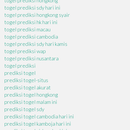
togel prediksi hongkong
togel prediksi sdy hari ini
togel prediksi hongkong syair
togel prediksi hk hari ini
togel prediksi macau
togel prediksi cambodia
togel prediksi sdy hari kamis
togel prediksi wap
togel prediksi nusantara
togel prediksi
prediksi togel
prediksi togel-situs
prediksi togel akurat
prediksi togel hongkong
prediksi togel malam ini
prediksi togel sdy
prediksi togel cambodia hari ini
prediksi togel kamboja hari ini