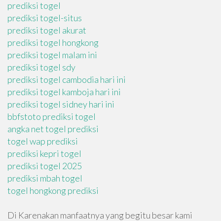
prediksi togel
prediksi togel-situs
prediksi togel akurat
prediksi togel hongkong
prediksi togel malam ini
prediksi togel sdy
prediksi togel cambodia hari ini
prediksi togel kamboja hari ini
prediksi togel sidney hari ini
bbfstoto prediksi togel
angka net togel prediksi
togel wap prediksi
prediksi kepri togel
prediksi togel 2025
prediksi mbah togel
togel hongkong prediksi
Di Karenakan manfaatnya yang begitu besar kami