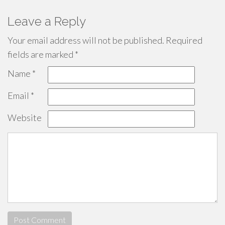
Leave a Reply
Your email address will not be published.
Required
fields are marked
*
Name
*
Email
*
Website